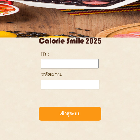
ID：
รหัสผ่าน
：